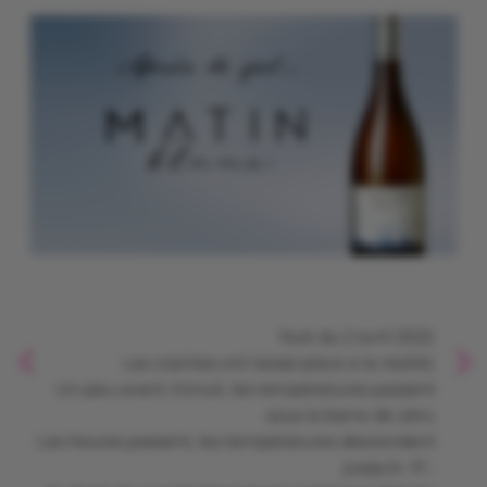
Nuit du 2 avril 2022.
Les craintes ont laissé place à la réalité.
Un peu avant minuit, les températures passent
sous la barre de zéro.
Les heures passent, les températures descendent
jusqu’à -5°…