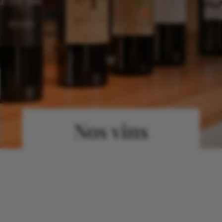
7
Nos vins