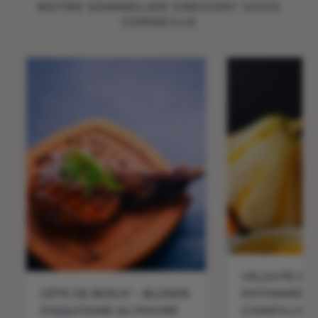
NOTRE SOMMELIER GREGORY VOUS
CONSEILLE
VELOUTÉ DE
CÔTE DE BOEUF – BLONDE
POTIMARRON
D’AQUITAINE AU POIVRE
CHANTILLY D