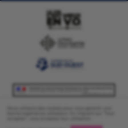
L’ABUS D’ALCOOL EST DANGEREUX
Nous utilisons des cookies pour vous garantir une
bonne expérience utilisateur. En cliquant sur ”Tout
POUR LA SANTÉ. À CONSOMMER
accepter”, vous acceptez leur utilisation.
AVEC MODÉRATION.