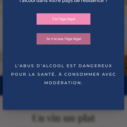
l’alcool dans votre pays de résidence ?
Quatre vins sur le fruit qui viendront se
glisser, sans prétention, sur toutes les
J’ai l’âge légal
tables, été comme hiver !
A l’ombre d’un arbre en plein été, sous une
Je n’ai pas l’âge légal
tonnelle, au bord d’une piscine ou dans un
salon, b.a.ba est la gamme de vins pour
tous vos moments d’apéro ou apéro-
dînatoires.
L’ABUS D’ALCOOL EST DANGEREUX
POUR LA SANTÉ. À CONSOMMER AVEC
MODÉRATION.
Un vin un plat