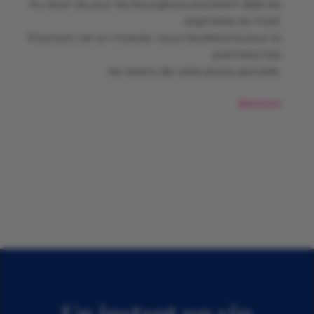
Au lever du jour les bourgeons portaient déjà les
stigmates du froid.
Pourtant, tel un miracle, nous récolterons pour la
première fois
les raisins de cette jeune parcelle.
Bouton
Un instant un vin