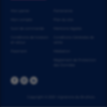
Mon panier
Partenaires
Mon compte
Plan du site
Suivi de commande
Mentions légales
Conditions de livraison
Conditions Générales de
et retour
vente
Paiement
Médiation
Règlement de Protection
des Données
Copyright © 2021. Vignerons du Brulhois .