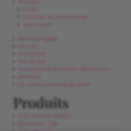
Boutique
Panier
Validation de la commande
Mon compte
Mentions légales
Contact
Partenaires
Plan du site
Règlement de Protection des Données
Médiation
Conditions Générales de vente
Produits
Grain d'Amour "BIRDY"
Itinéraire B - rosé