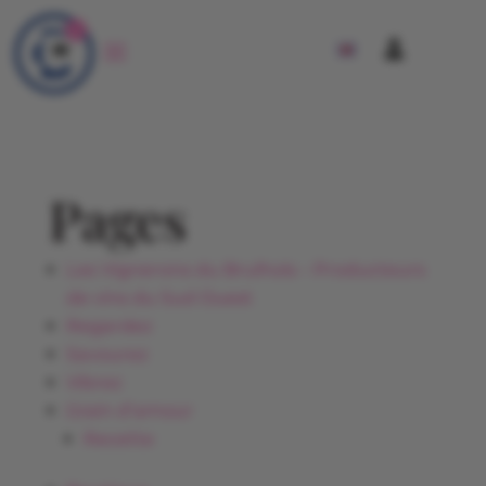
0
Pages
Les Vignerons du Brulhois – Producteurs
de vins du Sud Ouest
Regardez
Savourez
Vibrez
Grain d’amour
Recette