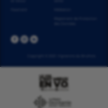
et retour
vente
Paiement
Médiation
Règlement de Protection
des Données
Copyright © 2021. Vignerons du Brulhois .