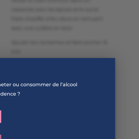
Verser le Grain d’Amour dans un
casserole avec les épices et le sucre
Faire chauffer à feu doux en remuant
avec une cuillère en bois
Ajouter les nectarines et faire pocher 15
min
Retirer du feu, laisser refroidir et mettre
au réfrigérateur pour une heure environ
heter ou consommer de l’alcool
Servir dans des coupelles individuelles ou
idence ?
des verres
Selon les goûts, ajouter 1 pincée de poivre
moulu au dernier moment
Décorer de feuilles de menthe