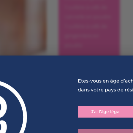
1 cuillère à café de
cannelle en poudre
1 cuillère à café de
gingembre en
poudre
Etes-vous en âge d’ac
dans votre pays de rés
J’ai l’âge légal