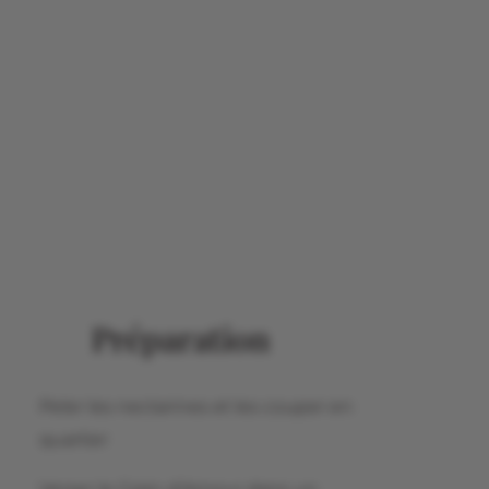
Préparation
Peler les nectarines et les couper en
quartier