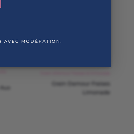
R AVEC MODÉRATION.
its
Grain d’Amour fraises & limonade
Grain Damour Fraises
 Aux
Limonade