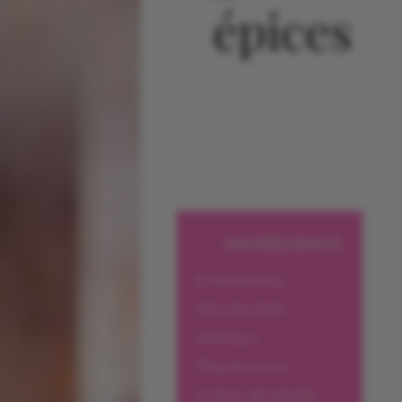
épices
INGRÉDIENTS
6 nectarines
20cl de Grain
d’Amour
70g de sucre
2 clous de girofle