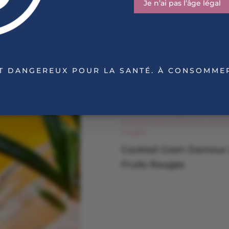
Je n’ai pas l’âge légal
ST DANGEREUX POUR LA SANTÉ. À CONSOMME
Cocktail Grain d’Amour aux fru
rouges
Cocktail Grain Damour
Fruits Rouges