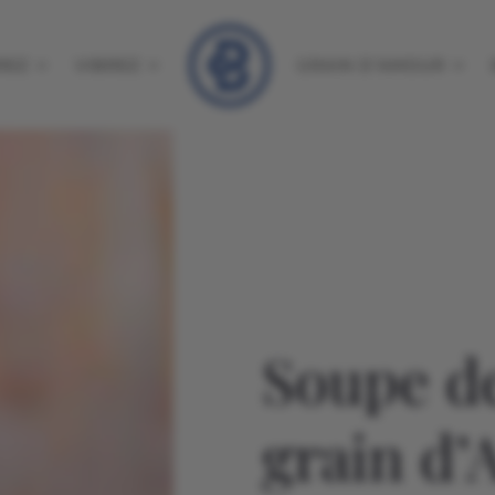
REZ
VIBREZ
GRAIN D’AMOUR
Soupe de
grain d’