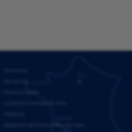
Partenaires
Plan du site
Mentions légales
Conditions Générales de vente
Médiation
Règlement de Protection des Données