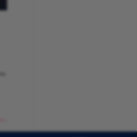
ons
s »