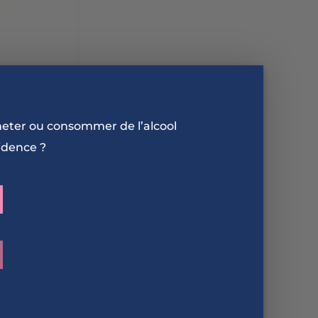
heter ou consommer de l’alcool
t à
idence ?
e