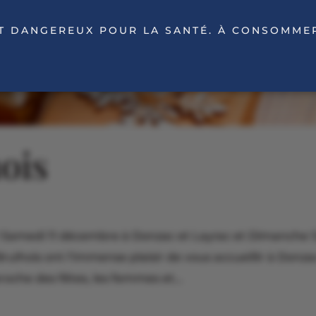
ST DANGEREUX POUR LA SANTÉ. À CONSOMME
ois
! Samedi 11 décembre à Donzac et Layrac et Dimanche 1
ulhois ont l’immense plaisir de vous accueillir à Donza
proche des fêtes, les femmes et...