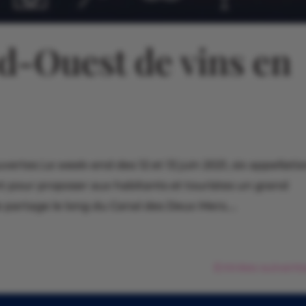
d-Ouest de vins en
ertes Le week-end des 12 et 13 juin 2021, six appellati
ent pour proposer aux habitants et touristes un grand
 partage le long du Canal des Deux Mers....
Entrées suivante