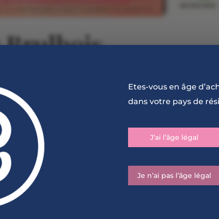
 Brulhois
Etes-vous en âge d’ac
le de la Biodiversité, les Vignerons du Brulhois célèbren
dans votre pays de rés
 de la vigne! Engagés depuis plusieurs années dans un
e et Bio, les vignerons vous...
J’ai l’âge légal
Je n’ai pas l’âge légal