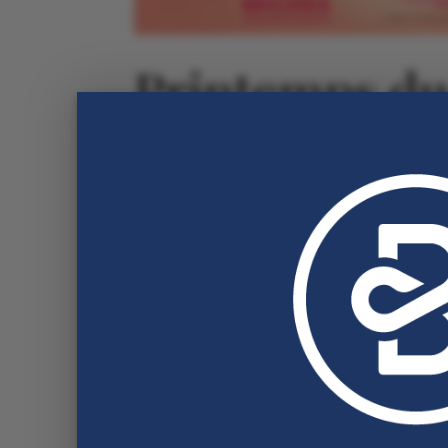
Printemps du
Mai 17, 2022
A l’occasion de la journée internationa
nouveau l’environnement et la culture
démarche Haute Valeur Environnemental