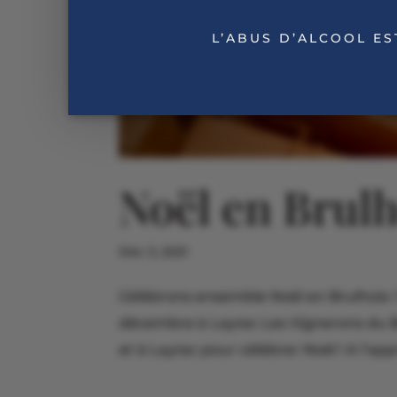
L’ABUS D’ALCOOL E
Noël en Brulh
Déc 3, 2021
Célébrons ensemble Noël en Brulhois 
décembre à Layrac Les Vignerons du Br
et à Layrac pour célébrer Noël ! A l’ap