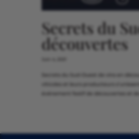
Secrets du Su
découvertes
Juin 4, 2021
Secrets du Sud-Ouest de vins en découv
viticoles et leurs producteurs s’uniss
événement festif de découvertes et de